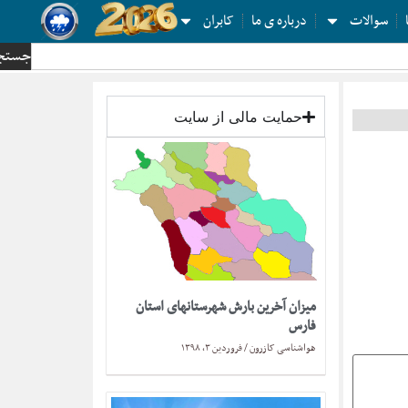
سوالات
درباره ی ما
کابران
جستج
حمایت مالی از سایت
میزان آخرین بارش شهرستانهای استان
فارس
هواشناسی کازرون
فروردین ۳, ۱۳۹۸